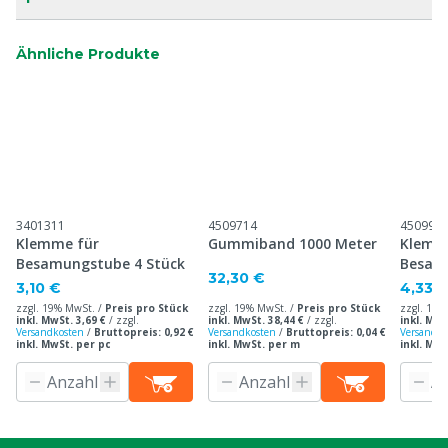
Ähnliche Produkte
3401311
4509714
450994
Klemme für
Gummiband 1000 Meter
Klemm
Besamungstube 4 Stück
Besam
32,30 €
Stück
3,10 €
4,33 
zzgl. 19% MwSt. /
Preis pro Stück
zzgl. 19% MwSt. /
Preis pro Stück
zzgl. 19%
inkl. MwSt. 3,69 €
/
zzgl.
inkl. MwSt. 38,44 €
/
zzgl.
inkl. MwS
Versandkosten
/
Bruttopreis: 0,92 €
Versandkosten
/
Bruttopreis: 0,04 €
Versandko
inkl. MwSt. per pc
inkl. MwSt. per m
inkl. MwS