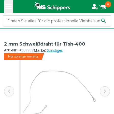
0
2 mm Schweißdraht für Tish-400
:
Art.-Nr.
:
4509957
Marke
Sonstiges
Nur solange vorrätig