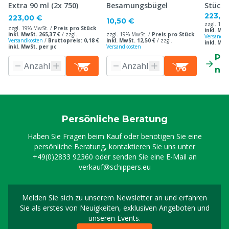
Extra 90 ml (2x 750)
Besamungsbügel
Stück
223,0
223,00 €
10,50 €
zzgl. 19%
zzgl. 19% MwSt. /
Preis pro Stück
inkl. MwS
inkl. MwSt. 265,37 €
/
zzgl.
zzgl. 19% MwSt. /
Preis pro Stück
Versandko
Versandkosten
/
Bruttopreis: 0,18 €
inkl. MwSt. 12,50 €
/
zzgl.
inkl. MwS
inkl. MwSt. per pc
Versandkosten
Pr
ne
Persönliche Beratung
Haben Sie Fragen beim Kauf oder benötigen Sie eine
persönliche Beratung, kontaktieren Sie uns unter
+49(0)2833 92360
oder senden Sie eine E-Mail an
verkauf@schippers.eu
Melden Sie sich zu unserem Newsletter an und erfahren
Melden Sie sich für uns
Sie als erstes von Neuigkeiten, exklusiven Angeboten und
unseren Events.