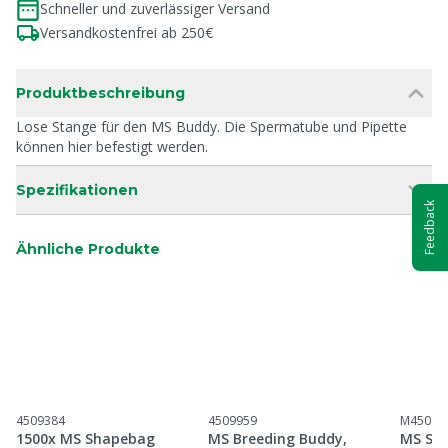
Schneller und zuverlässiger Versand
Versandkostenfrei ab 250€
Produktbeschreibung
Lose Stange für den MS Buddy. Die Spermatube und Pipette
können hier befestigt werden.
Spezifikationen
Feedback
Ähnliche Produkte
4509384
4509959
M45099
1500x MS Shapebag
MS Breeding Buddy,
MS Sha