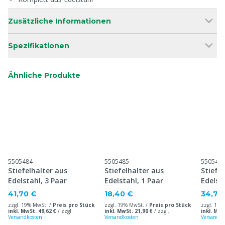
Zusätzliche Informationen
Spezifikationen
Ähnliche Produkte
5505484
5505485
550548
Stiefelhalter aus
Stiefelhalter aus
Stiefe
Edelstahl, 3 Paar
Edelstahl, 1 Paar
Edelst
41,70 €
18,40 €
34,70
zzgl. 19% MwSt. /
Preis pro Stück
zzgl. 19% MwSt. /
Preis pro Stück
zzgl. 19%
inkl. MwSt. 49,62 €
/
zzgl.
inkl. MwSt. 21,90 €
/
zzgl.
inkl. MwS
Versandkosten
Versandkosten
Versandko