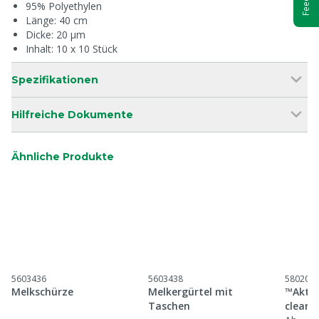
95% Polyethylen
Länge: 40 cm
Dicke: 20 μm
Inhalt: 10 x 10 Stück
Spezifikationen
Hilfreiche Dokumente
Ähnliche Produkte
5603436
5603438
580200
Melkschürze
Melkergürtel mit
™Aktiv
Taschen
clear-