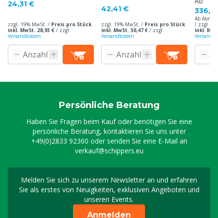
Weiß
Ab
24,31 €
42,41 €
336,0
Ab Abnah
zzgl. 19% MwSt. /
Preis pro Stück
zzgl. 19% MwSt. /
Preis pro Stück
/ zzgl. 1
inkl. MwSt. 28,93 €
/
zzgl.
inkl. MwSt. 50,47 €
/
zzgl.
inkl. MwS
Versandkosten
Versandkosten
Versandko
Persönliche Beratung
Haben Sie Fragen beim Kauf oder benötigen Sie eine
persönliche Beratung, kontaktieren Sie uns unter
+49(0)2833 92360
oder senden Sie eine E-Mail an
verkauf@schippers.eu
Melden Sie sich zu unserem Newsletter an und erfahren
Melden Sie sich für uns
Sie als erstes von Neuigkeiten, exklusiven Angeboten und
unseren Events.
Anmelden