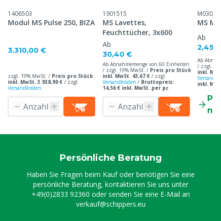
1406503
1901515
M03013
Modul MS Pulse 250, BIZA
MS Lavettes,
MS Mar
Feuchttücher, 3x600
Ab
Ab
2,45 
3.310,00 €
30,40 €
Ab Abnah
Ab Abnahmemenge von 60 Einheiten
/ zzgl. 1
/ zzgl. 19% MwSt. /
Preis pro Stück
inkl. MwS
zzgl. 19% MwSt. /
Preis pro Stück
inkl. MwSt. 43,67 €
/
zzgl.
Versandko
inkl. MwSt. 3.938,90 €
/
zzgl.
Versandkosten
/
Bruttopreis:
inkl. MwS
Versandkosten
14,56 € inkl. MwSt. per pc
Pr
ne
Persönliche Beratung
Haben Sie Fragen beim Kauf oder benötigen Sie eine
persönliche Beratung, kontaktieren Sie uns unter
+49(0)2833 92360
oder senden Sie eine E-Mail an
verkauf@schippers.eu