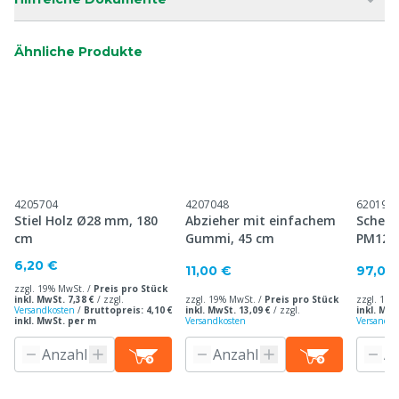
Ähnliche Produkte
4205704
4207048
620198
Stiel Holz Ø28 mm, 180
Abzieher mit einfachem
Schepp
cm
Gummi, 45 cm
PM1200
6,20 €
11,00 €
97,00
zzgl. 19% MwSt. /
Preis pro Stück
inkl. MwSt. 7,38 €
/
zzgl.
zzgl. 19% MwSt. /
Preis pro Stück
zzgl. 19%
Versandkosten
/
Bruttopreis: 4,10 €
inkl. MwSt. 13,09 €
/
zzgl.
inkl. MwS
inkl. MwSt. per m
Versandkosten
Versandko