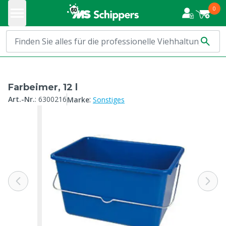
0
Farbeimer, 12 l
:
Art.-Nr.
:
6300216
Marke
Sonstiges