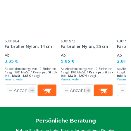
6301964
6301972
630198
Farbroller Nylon, 14 cm
Farbroller Nylon, 25 cm
Farbro
Ab
Ab
Ab
3,35 €
5,85 €
2,81 €
Ab Abnahmemenge von 10 Einheiten
Ab Abnahmemenge von 10 Einheiten
Ab Abnah
/ zzgl. 19% MwSt. /
Preis pro Stück
/ zzgl. 19% MwSt. /
Preis pro Stück
/ zzgl. 1
inkl. MwSt. 4,65 €
/
zzgl.
inkl. MwSt. 7,97 €
/
zzgl.
inkl. MwS
Versandkosten
Versandkosten
Versandko
Persönliche Beratung
Haben Sie Fragen beim Kauf oder benötigen Sie eine