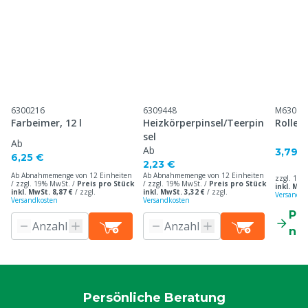
6300216
6309448
M63001
Farbeimer, 12 l
Heizkörperpinsel/Teerpin
Roller 
sel
Ab
Ab
3,79 
6,25 €
2,23 €
Ab Abnahmemenge von 12 Einheiten
Ab Abnahmemenge von 12 Einheiten
zzgl. 19%
/ zzgl. 19% MwSt. /
Preis pro Stück
/ zzgl. 19% MwSt. /
Preis pro Stück
inkl. MwS
inkl. MwSt. 8,87 €
/
zzgl.
inkl. MwSt. 3,32 €
/
zzgl.
Versandko
Versandkosten
Versandkosten
Pr
ne
Persönliche Beratung