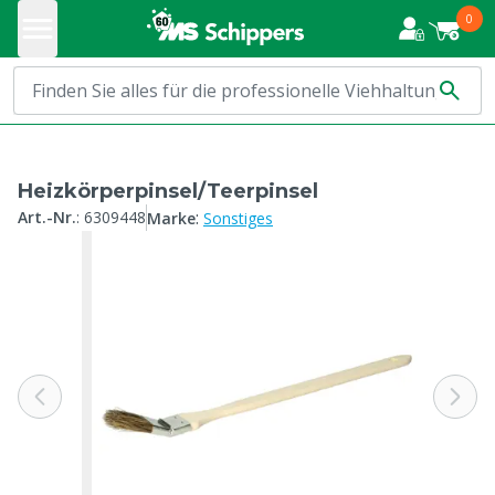
0
Heizkörperpinsel/Teerpinsel
:
Art.-Nr.
:
6309448
Marke
Sonstiges