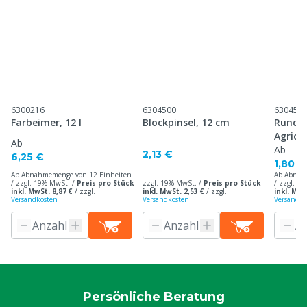
6300216
6304500
630458
Farbeimer, 12 l
Blockpinsel, 12 cm
Rundpi
Agrico
Ab
Ab
2,13 €
6,25 €
1,80 €
Ab Abnahmemenge von 12 Einheiten
Ab Abnah
/ zzgl. 19% MwSt. /
Preis pro Stück
zzgl. 19% MwSt. /
Preis pro Stück
/ zzgl. 1
inkl. MwSt. 8,87 €
/
zzgl.
inkl. MwSt. 2,53 €
/
zzgl.
inkl. MwS
Versandkosten
Versandkosten
Versandko
Persönliche Beratung