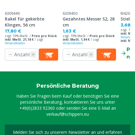
6309449
6309450
M42057
Rakel für gekerbte
Gezahntes Messer S2, 28
Stiel 
Klingen, 56 cm
cm
3,68 
zzgl. 19%
17,80 €
1,63 €
inkl. MwS
zzgl. 19% MwSt. /
Preis pro Stück
zzgl. 19% MwSt. /
Preis pro Stück
Versandko
inkl. MwSt. 21,18 €
/
zzgl.
inkl. MwSt. 1,94 €
/
zzgl.
inkl. Mw
Versandkosten
Versandkosten
Pr
ne
Persönliche Beratung
Haben Sie Fragen beim Kauf oder benötigen Sie eine
persönliche Beratung, kontaktieren Sie uns unter
+49(0)2833 92360
oder senden Sie eine E-Mail an
verkauf@schippers.eu
Melden Sie sich zu unserem Newsletter an und erfahren
Melden Sie sich für uns