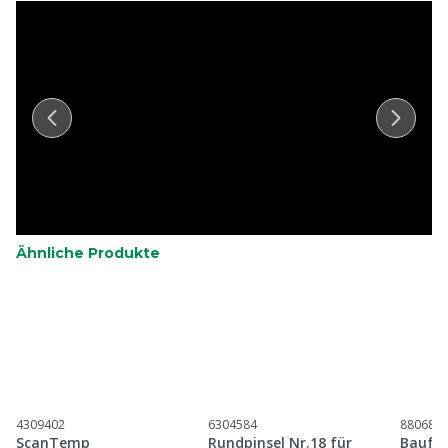
Ähnliche Produkte
4309402
6304584
880687
ScanTemp
Rundpinsel Nr.18 für
Baufol