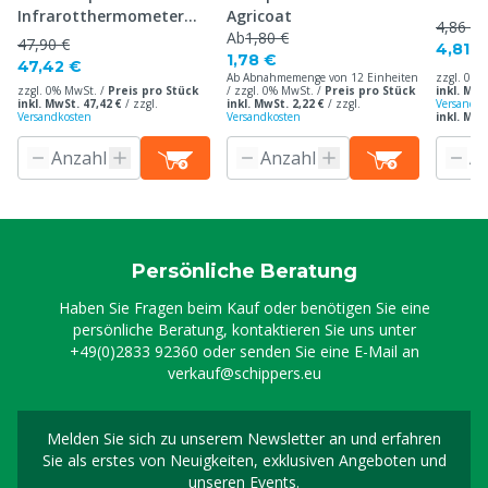
Infrarotthermometer
Agricoat
4,86 €
330
Ab
1,80 €
47,90 €
4,81 €
1,78 €
47,42 €
Ab Abnahmemenge von 12 Einheiten
zzgl. 0% 
zzgl. 0% MwSt. /
Preis pro Stück
/ zzgl. 0% MwSt. /
Preis pro Stück
inkl. MwS
inkl. MwSt. 47,42 €
/
zzgl.
inkl. MwSt. 2,22 €
/
zzgl.
Versandko
Versandkosten
Versandkosten
inkl. Mw
Persönliche Beratung
Haben Sie Fragen beim Kauf oder benötigen Sie eine
persönliche Beratung, kontaktieren Sie uns unter
+49(0)2833 92360
oder senden Sie eine E-Mail an
verkauf@schippers.eu
Melden Sie sich zu unserem Newsletter an und erfahren
Melden Sie sich für uns
Sie als erstes von Neuigkeiten, exklusiven Angeboten und
unseren Events.