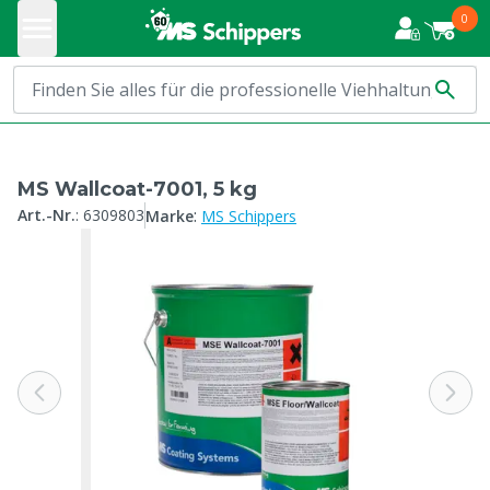
0
MS Wallcoat-7001, 5 kg
:
Art.-Nr.
:
6309803
Marke
MS Schippers