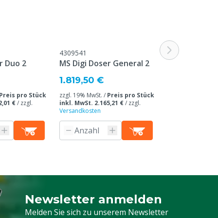
4309541
r Duo 2
MS Digi Doser General 2
1.819,50 €
Preis pro Stück
zzgl. 19% MwSt. /
Preis pro Stück
2,01 €
/
zzgl.
inkl. MwSt. 2.165,21 €
/
zzgl.
Versandkosten
Newsletter anmelden
Melden Sie sich für unseren Newsletter a
Melden Sie sich zu unserem Newsletter