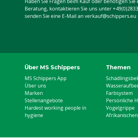
Haben Sie Fragen beim Kauf oder benötigen Sie 
Beratung, kontaktieren Sie uns unter
+49(0)283
senden Sie eine E-Mail an
verkauf@schippers.eu
Über MS Schippers
Themen
MS Schippers App
Schädlingsb
Über uns
Wasseraufber
Marken
Farbsystem
Stellenangebote
Persönliche 
Hardest working people in
Vogelgrippe
hygiene
Afrikanische