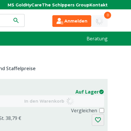
MS Gold
HyCare
The Schippers Group
Kontakt
0
Anmelden
Beratung
d Staffelpreise
Auf Lager
In den Warenkorb
Vergleichen
St. 38,79 €