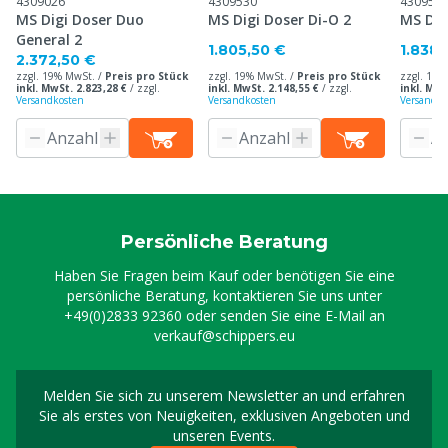
4309026
4309530
430953
MS Digi Doser Duo
MS Digi Doser Di-O 2
MS Dig
General 2
1.805,50 €
1.838,
2.372,50 €
zzgl. 19% MwSt. /
Preis pro Stück
zzgl. 19% MwSt. /
Preis pro Stück
zzgl. 19%
inkl. MwSt. 2.823,28 €
/
zzgl.
inkl. MwSt. 2.148,55 €
/
zzgl.
inkl. MwS
Versandkosten
Versandkosten
Versandko
Persönliche Beratung
Haben Sie Fragen beim Kauf oder benötigen Sie eine
persönliche Beratung, kontaktieren Sie uns unter
+49(0)2833 92360
oder senden Sie eine E-Mail an
verkauf@schippers.eu
Melden Sie sich zu unserem Newsletter an und erfahren
Melden Sie sich für uns
Sie als erstes von Neuigkeiten, exklusiven Angeboten und
unseren Events.