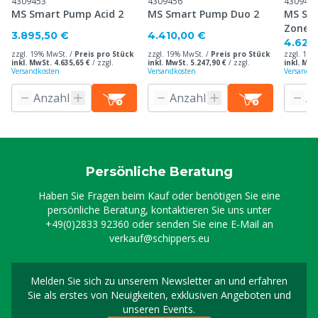
4309453
4309456
430946
MS Smart Pump Acid 2
MS Smart Pump Duo 2
MS Sm
Zonen
3.895,50 €
4.410,00 €
4.620
zzgl. 19% MwSt. /
Preis pro Stück
zzgl. 19% MwSt. /
Preis pro Stück
zzgl. 19%
inkl. MwSt. 4.635,65 €
/
zzgl.
inkl. MwSt. 5.247,90 €
/
zzgl.
inkl. MwS
Versandkosten
Versandkosten
Versandko
Persönliche Beratung
Haben Sie Fragen beim Kauf oder benötigen Sie eine
persönliche Beratung, kontaktieren Sie uns unter
+49(0)2833 92360
oder senden Sie eine E-Mail an
verkauf@schippers.eu
Melden Sie sich zu unserem Newsletter an und erfahren
Melden Sie sich für uns
Sie als erstes von Neuigkeiten, exklusiven Angeboten und
unseren Events.