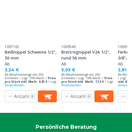
1007165
1009540
100998
Beißnippel Schweine 1/2",
Breitrognippel V2A 1/2",
Ferkel
50 mm
rund 56 mm
3/8“,1
Ab
Ab
Ab
3,24 €
5,05 €
2,81 €
Ab Abnahmemenge von 200
Ab Abnahmemenge von 200
Ab Abnah
Einheiten / zzgl. 19% MwSt. /
Preis
Einheiten / zzgl. 19% MwSt. /
Preis
/ zzgl. 1
pro Stück inkl. MwSt. 4,43 €
/
zzgl.
pro Stück inkl. MwSt. 7,32 €
/
zzgl.
inkl. MwS
Versandkosten
Versandkosten
Versandko
Persönliche Beratung