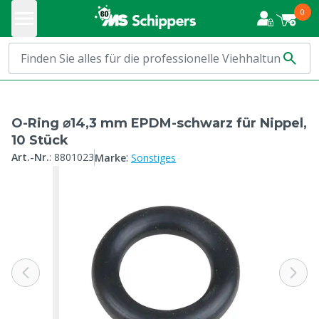
0
O-Ring ⌀14,3 mm EPDM-schwarz für Nippel,
10 Stück
:
Art.-Nr.
:
8801023
Marke
Sonstiges