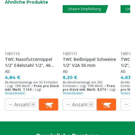
Ähnliche Produkte
Unsere Empfehlung
Unse
1001110
1001111
100111
TWC Nassfutternippel
TWC Beißnippel Schweine
TWC Br
1/2" Edelstahl 1/2", 46
1/2" V2A 50 mm
1/2”, 
mm
Ab
Ab
Ab
4,84 €
6,20 €
4,63 
Ab Abnahmemenge von 50 Einheiten
Ab Abnahmemenge von 200
Ab Abnah
/ zzgl. 19% MwSt. /
Preis pro Stück
Einheiten / zzgl. 19% MwSt. /
Preis
Einheiten
inkl. MwSt. 7,14 €
/
zzgl.
pro Stück inkl. MwSt. 8,57 €
/
zzgl.
pro Stück
Versandkosten
Versandkosten
Versandko