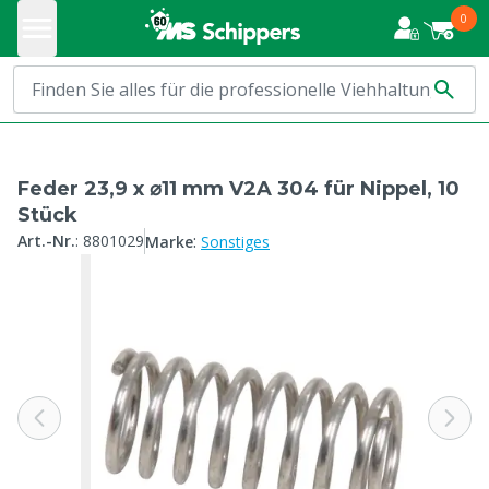
0
Feder 23,9 x ⌀11 mm V2A 304 für Nippel, 10
Stück
:
Art.-Nr.
:
8801029
Marke
Sonstiges