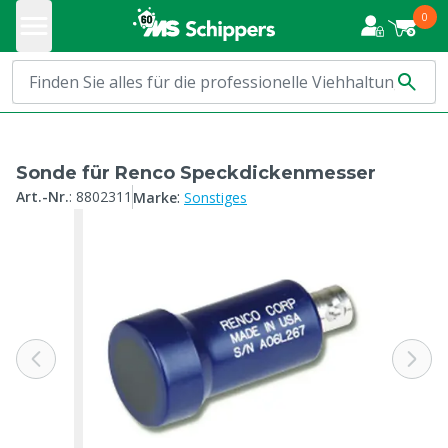
0
Sonde für Renco Speckdickenmesser
:
Art.-Nr.
:
8802311
Marke
Sonstiges