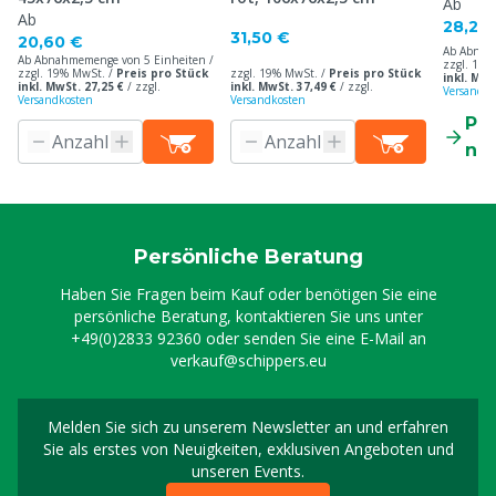
Ab
Ab
28,20
31,50 €
20,60 €
Ab Abnah
Ab Abnahmemenge von 5 Einheiten /
zzgl. 19%
zzgl. 19% MwSt. /
Preis pro Stück
zzgl. 19% MwSt. /
Preis pro Stück
inkl. MwS
inkl. MwSt. 27,25 €
/
zzgl.
inkl. MwSt. 37,49 €
/
zzgl.
Versandko
Versandkosten
Versandkosten
Pr
ne
Persönliche Beratung
Haben Sie Fragen beim Kauf oder benötigen Sie eine
persönliche Beratung, kontaktieren Sie uns unter
+49(0)2833 92360
oder senden Sie eine E-Mail an
verkauf@schippers.eu
Melden Sie sich zu unserem Newsletter an und erfahren
Melden Sie sich für uns
Sie als erstes von Neuigkeiten, exklusiven Angeboten und
unseren Events.