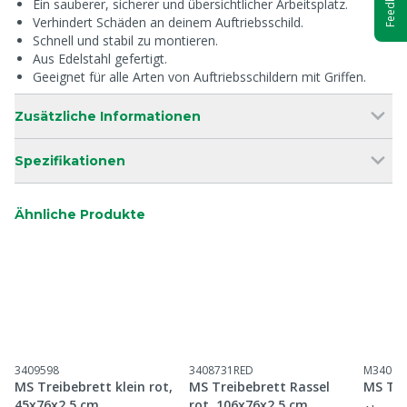
Feedback
Ein sauberer, sicherer und übersichtlicher Arbeitsplatz.
Verhindert Schäden an deinem Auftriebsschild.
Schnell und stabil zu montieren.
Aus Edelstahl gefertigt.
Geeignet für alle Arten von Auftriebsschildern mit Griffen.
Zusätzliche Informationen
Spezifikationen
Ähnliche Produkte
3409598
3408731RED
M34087
MS Treibebrett klein rot,
MS Treibebrett Rassel
MS Tre
45x76x2,5 cm
rot, 106x76x2,5 cm