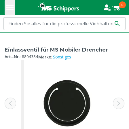
0
Einlassventil für MS Mobiler Drencher
:
Art.-Nr.
:
8804384
Marke
Sonstiges