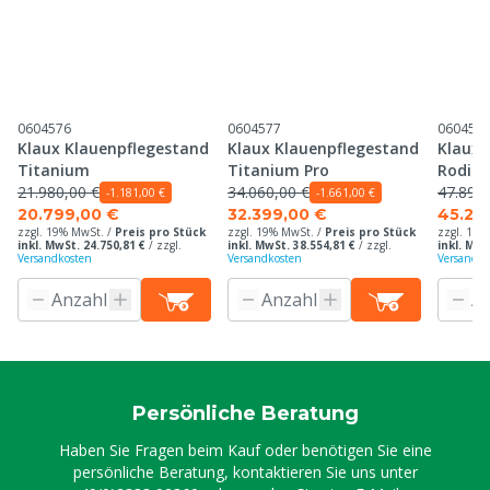
0604576
0604577
060457
Klaux Klauenpflegestand
Klaux Klauenpflegestand
Klaux 
Titanium
Titanium Pro
Rodiu
21.980,00 €
34.060,00 €
47.890,
-1.181,00 €
-1.661,00 €
20.799,00 €
32.399,00 €
45.29
zzgl. 19% MwSt. /
Preis pro Stück
zzgl. 19% MwSt. /
Preis pro Stück
zzgl. 19%
inkl. MwSt. 24.750,81 €
/
zzgl.
inkl. MwSt. 38.554,81 €
/
zzgl.
inkl. MwS
Versandkosten
Versandkosten
Versandko
Persönliche Beratung
Haben Sie Fragen beim Kauf oder benötigen Sie eine
persönliche Beratung, kontaktieren Sie uns unter