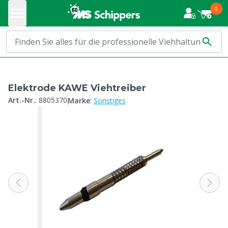
0
Elektrode KAWE Viehtreiber
:
Art.-Nr.
:
8805370
Marke
Sonstiges