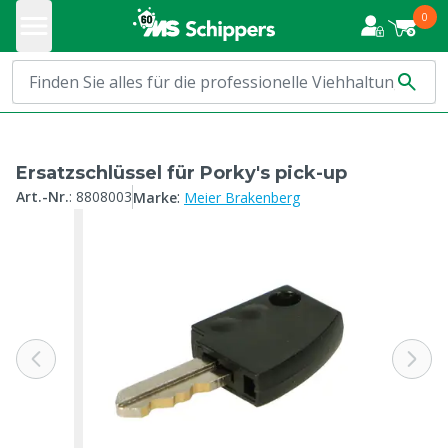
0
Ersatzschlüssel für Porky's pick-up
:
Art.-Nr.
:
8808003
Marke
Meier Brakenberg