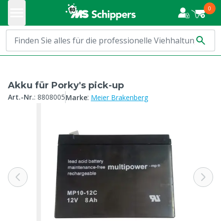
0
Akku für Porky's pick-up
:
Art.-Nr.
:
8808005
Marke
Meier Brakenberg