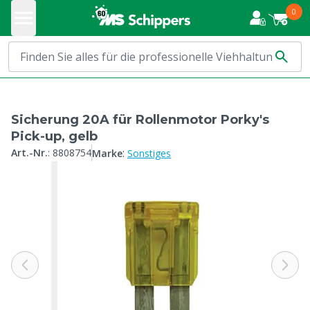
0
Sicherung 20A für Rollenmotor Porky's
Pick-up, gelb
:
Art.-Nr.
:
8808754
Marke
Sonstiges