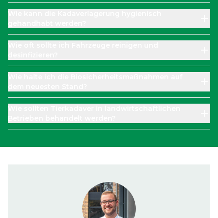
Wie kann die Kadaverlagerung hygienisch
gehandhabt werden?
Wie oft sollte ich Fahrzeuge reinigen und
desinfizieren?
Wie halte ich die Biosicherheitsmaßnahmen auf
dem neuesten Stand?
Wie sollten Tierkadaver in landwirtschaftlichen
Betrieben behandelt werden?