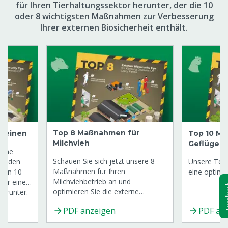
für Ihren Tierhaltungssektor herunter, der die 10
oder 8 wichtigsten Maßnahmen zur Verbesserung
Ihrer externen Biosicherheit enthält.
Top 8 Maßnahmen für
hweinen
Top 10 M
Milchvieh
Geflügel
eine
Schauen Sie sich jetzt unsere 8
! Laden
Unsere Top
Maßnahmen für Ihren
 den 10
eine optimie
Milchviehbetrieb an und
für eine
Fee
optimieren Sie die externe
herunter.
Biosicherheit schnell und einfach.
PDF anzeigen
PDF an