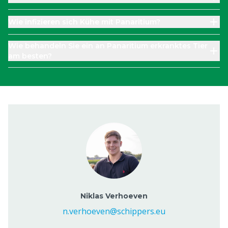
Wie infizieren sich Kühe mit Panaritium?
Wie behandeln Sie ein an Panaritium erkranktes Tier
am besten?
Niklas Verhoeven
n.verhoeven@schippers.eu