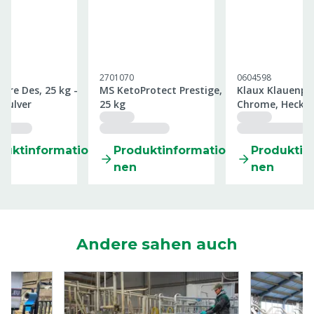
2701070
0604598
are Des, 25 kg -
MS KetoProtect Prestige,
Klaux Klauenpf
pulver
25 kg
Chrome, Heckk
position Stand
duktinformatio
Produktinformatio
Produktin
nen
nen
Andere sahen auch