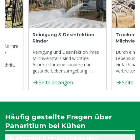
Reinigung & Desinfektion -
Trockene
Rinder
Milchvieh
 für ihre
Reinigung und Desinfektion Ihres
Durch eine 
Milchviehstalls sind wichtige
Lebensumge
Aspekte für eine saubere und
einfach pat
 Schritt
gesunde Lebensumgebung .
Verbreitung
Lesen Sie sich jetzt in das Thema
Kokzidiose 
ge. Die
Seite anzeigen
Seite a
ein.
verhindern.
ng tragen
ung der
er
Häufig gestellte Fragen über
Panaritium bei Kühen
Wie erkennen ich Panaritium beim Rind?