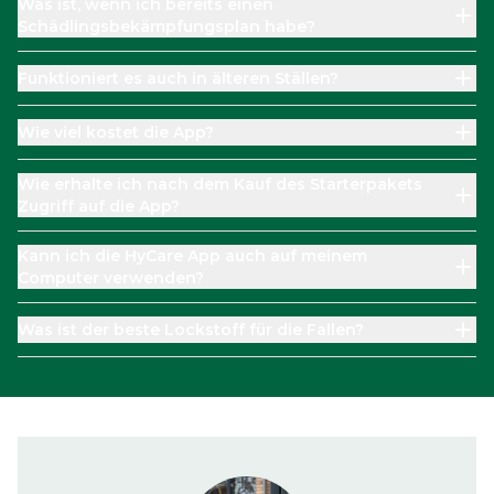
Was ist, wenn ich bereits einen
Schädlingsbekämpfungsplan habe?
Funktioniert es auch in älteren Ställen?
Wie viel kostet die App?
Wie erhalte ich nach dem Kauf des Starterpakets
Zugriff auf die App?
Kann ich die HyCare App auch auf meinem
Computer verwenden?
Was ist der beste Lockstoff für die Fallen?