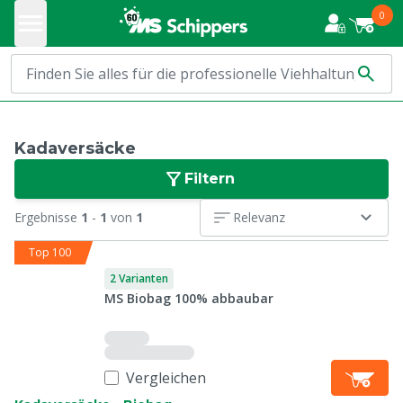
0
Kadaversäcke
Filtern
Ergebnisse
1
-
1
von
1
Relevanz
Top 100
2 Varianten
MS Biobag 100% abbaubar
Vergleichen