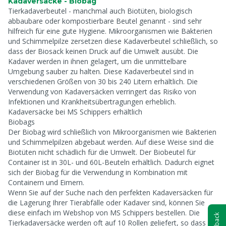
Kadaversäcke - Biobag
Tierkadaverbeutel - manchmal auch Biotüten, biologisch
abbaubare oder kompostierbare Beutel genannt - sind sehr
hilfreich für eine gute Hygiene. Mikroorganismen wie Bakterien
und Schimmelpilze zersetzen diese Kadaverbeutel schließlich, so
dass der Biosack keinen Druck auf die Umwelt ausübt. Die
Kadaver werden in ihnen gelagert, um die unmittelbare
Umgebung sauber zu halten. Diese Kadaverbeutel sind in
verschiedenen Größen von 30 bis 240 Litern erhältlich. Die
Verwendung von Kadaversäcken verringert das Risiko von
Infektionen und Krankheitsübertragungen erheblich.
Kadaversäcke bei MS Schippers erhältlich
Biobags
Der Biobag wird schließlich von Mikroorganismen wie Bakterien
und Schimmelpilzen abgebaut werden. Auf diese Weise sind die
Biotüten nicht schädlich für die Umwelt. Der Biobeutel für
Container ist in 30L- und 60L-Beuteln erhältlich. Dadurch eignet
sich der Biobag für die Verwendung in Kombination mit
Containern und Eimern.
Wenn Sie auf der Suche nach den perfekten Kadaversäcken für
die Lagerung Ihrer Tierabfälle oder Kadaver sind, können Sie
diese einfach im Webshop von MS Schippers bestellen. Die
Tierkadaversäcke werden oft auf 10 Rollen geliefert, so dass Sie