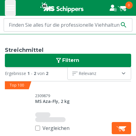
0
Streichmittel
Filtern
Ergebnisse
1
-
2
von
2
Relevanz
Top 100
2309879
MS Aza-Fly, 2 kg
Vergleichen