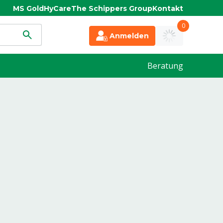
MS Gold
HyCare
The Schippers Group
Kontakt
0
Anmelden
Beratung