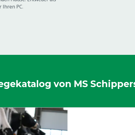
r Ihren PC.
egekatalog von MS Schipper