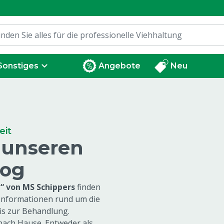
Sonstiges
Angebote
Neu
eit
t unseren
log
“ von MS Schippers
finden
d Informationen rund um die
s zur Behandlung.
nach Hause. Entweder als