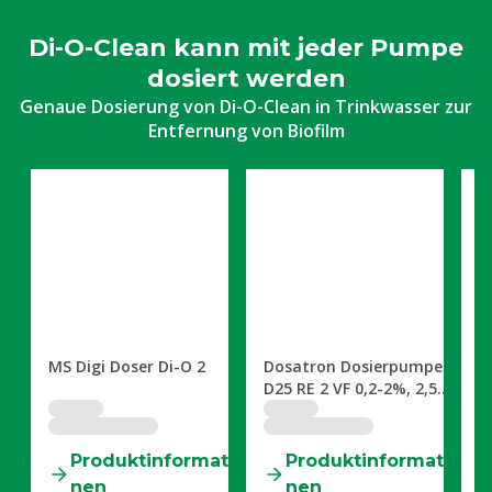
Di-O-Clean kann mit jeder Pumpe
dosiert werden
Genaue Dosierung von Di-O-Clean in Trinkwasser zur
Entfernung von Biofilm
4309530
4309570
4
2,
MS Digi Doser Di-O 2
Dosatron Dosierpumpe
V
D25 RE 2 VF 0,2-2%, 2,5
s
m³/St.
tio
Produktinformatio
Produktinformatio
nen
nen