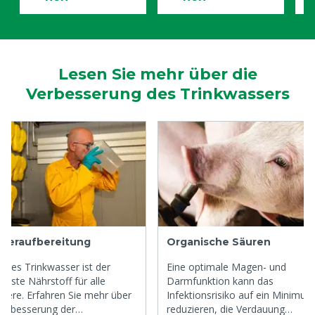
Lesen Sie mehr über die
Verbesserung des Trinkwassers
seraufbereitung
Organische Säuren
eres Trinkwasser ist der
Eine optimale Magen- und
tigste Nährstoff für alle
Darmfunktion kann das
tiere. Erfahren Sie mehr über
Infektionsrisiko auf ein Minimum
Verbesserung der
reduzieren, die Verdauung