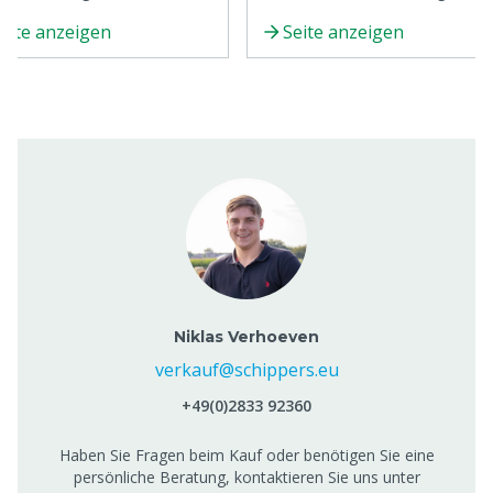
kwasserqualität in der
optimieren und die
eite anzeigen
Seite anzeigen
tierhaltung mit praktischen
Gesamtleistung Ihrer Schweine
s.
verbessern. Magen und Darm
können durch organische Säure
unterstützt werden, die dem
Trinkwasser zugesetzt werden
können.
Niklas Verhoeven
verkauf@schippers.eu
+49(0)2833 92360
Haben Sie Fragen beim Kauf oder benötigen Sie eine
persönliche Beratung, kontaktieren Sie uns unter