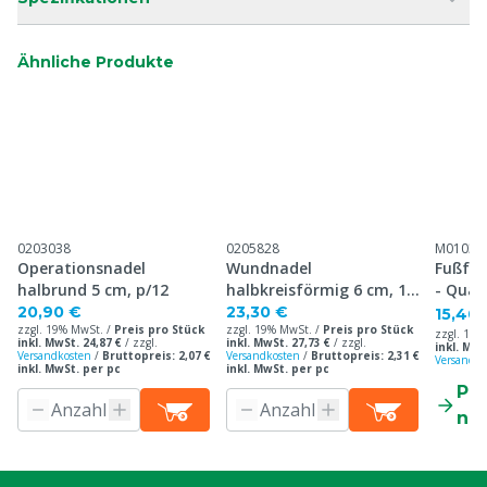
Ähnliche Produkte
0203038
0205828
M01030
Operationsnadel
Wundnadel
Fußfes
halbrund 5 cm, p/12
halbkreisförmig 6 cm, 12
- Qual
Stück
20,90 €
23,30 €
15,40 
zzgl. 19% MwSt. /
Preis pro Stück
zzgl. 19% MwSt. /
Preis pro Stück
zzgl. 19%
inkl. MwSt. 24,87 €
/
zzgl.
inkl. MwSt. 27,73 €
/
zzgl.
inkl. MwS
Versandkosten
/
Bruttopreis: 2,07 €
Versandkosten
/
Bruttopreis: 2,31 €
Versandko
inkl. MwSt. per pc
inkl. MwSt. per pc
Pr
ne