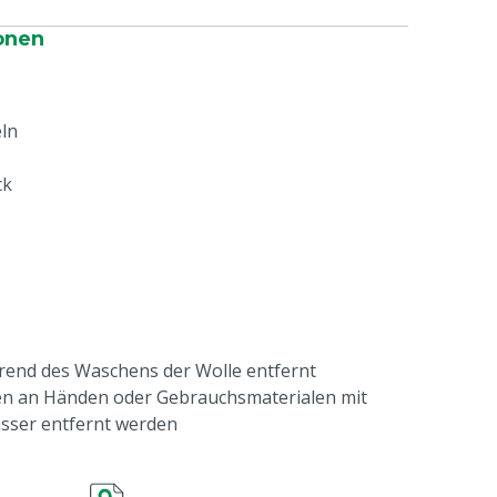
onen
ln
ck
rend des Waschens der Wolle entfernt
n an Händen oder Gebrauchsmaterialen mit
sser entfernt werden
lagern
e