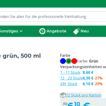
Sonstiges
Angebote
Neu
 grün, 500 ml
Farbe
Farbe:
Grün
Verpackungseinheiten un
1 - 11 Stück
8,60 €
12 - 23 Stück
6,30 €
-27%
24+ Stück
6,10 €
-29%
12 Stück pro Karton
6,
€
10
Ab