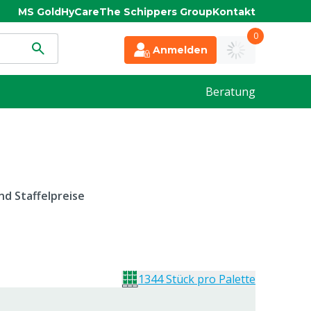
MS Gold
HyCare
The Schippers Group
Kontakt
0
Anmelden
Beratung
d Staffelpreise
1344 Stück pro Palette