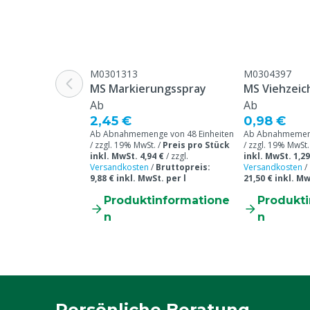
Gefahrstoff
Ja
Tierarten
Schafe, Ziege
Inhalt
500 ml
M0301313
M0304397
Farbe
Grün
MS Markierungsspray
MS Viehzeich
Ab
Ab
2,45 €
0,98 €
Ab Abnahmemenge von 48 Einheiten
Ab Abnahmemeng
/ zzgl. 19% MwSt. /
Preis pro Stück
/ zzgl. 19% MwSt.
inkl. MwSt. 4,94 €
/
zzgl.
inkl. MwSt. 1,29
Versandkosten
/
Bruttopreis:
Versandkosten
/
9,88 € inkl. MwSt. per l
21,50 € inkl. Mw
Produktinformatione
Produkt
n
n
Persönliche Beratung