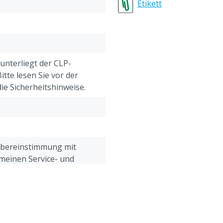
Etikett
 unterliegt der CLP-
tte lesen Sie vor der
e Sicherheitshinweise.
Übereinstimmung mit
meinen Service- und
gungen, die unter der
Kundenservice ->
& Retour" am Ende dieser
eführt sind.