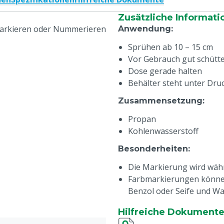
Zusätzliche Informati
Markieren oder Nummerieren
Anwendung
:
Sprühen ab 10 – 15 cm
Vor Gebrauch gut schütte
Dose gerade halten
Behälter steht unter Dru
Zusammensetzung
:
Propan
Kohlenwasserstoff
Besonderheiten
:
Die Markierung wird wäh
Farbmarkierungen könne
Benzol oder Seife und Wa
Zwischen 5 °C und 20 °C 
Hilfreiche Dokument