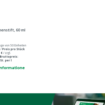
n
enstift, 60 ml
e von 50 Einheiten
 /
Preis pro Stück
 €
/
zzgl.
Bruttopreis:
St. per l
informatione