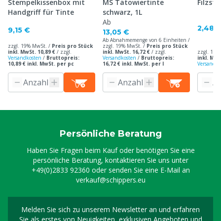
Stempelkissenbox mit
MS Tätowiertinte
Filzst
Handgriff für Tinte
schwarz, 1L
Ab
2,48 
9,15 €
13,05 €
Ab Abnahmemenge von 6 Einheiten /
zzgl. 19% MwSt. /
Preis pro Stück
zzgl. 19% MwSt. /
Preis pro Stück
inkl. MwSt. 10,89 €
/
zzgl.
inkl. MwSt. 16,72 €
/
zzgl.
zzgl. 19%
Versandkosten
/
Bruttopreis:
Versandkosten
/
Bruttopreis:
inkl. MwS
10,89 € inkl. MwSt. per pc
16,72 € inkl. MwSt. per l
Versandko
Persönliche Beratung
Haben Sie Fragen beim Kauf oder benötigen Sie eine
persönliche Beratung, kontaktieren Sie uns unter
+49(0)2833 92360
oder senden Sie eine E-Mail an
verkauf@schippers.eu
Melden Sie sich zu unserem Newsletter an und erfahren
Melden Sie sich für uns
Sie als erstes von Neuigkeiten, exklusiven Angeboten und