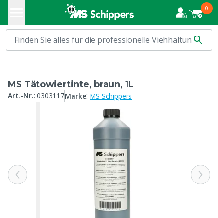
0
MS Tätowiertinte, braun, 1L
:
Art.-Nr.
:
0303117
Marke
MS Schippers