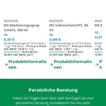
M0303008
M0304397
M03013
MS Markierungsspray
MS Viehzeichenstift, 60
MS Eas
Schafe, 500 ml
ml
Ab
Ab
Ab
4,21 €
6,10 €
0,98 €
Ab Abnahmemenge von 24 Einheiten
Ab Abnahmemenge von 50 Einheiten
Ab Abnah
/ zzgl. 19% MwSt. /
Preis pro Stück
/ zzgl. 19% MwSt. /
Preis pro Stück
/ zzgl. 1
inkl. MwSt. 10,23 €
/
zzgl.
inkl. MwSt. 1,29 €
/
zzgl.
inkl. MwS
Versandkosten
/
Bruttopreis:
Versandkosten
/
Bruttopreis:
Versandko
20,46 € inkl. MwSt. per l
21,50 € inkl. MwSt. per l
15,94 € i
Produktinformatio
Produktinformatio
Pr
nen
nen
ne
Persönliche Beratung
Haben Sie Fragen beim Kauf oder benötigen Sie eine
persönliche Beratung, kontaktieren Sie uns unter