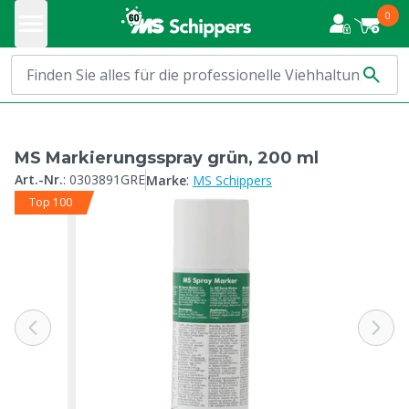
0
MS Markierungsspray grün, 200 ml
:
Art.-Nr.
:
0303891GRE
Marke
MS Schippers
Top 100