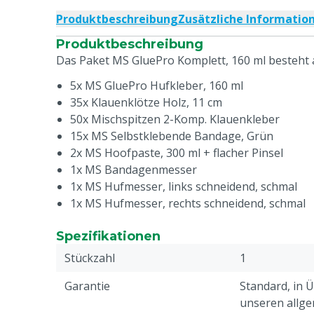
Produktbeschreibung
Zusätzliche Informatio
Produktbeschreibung
Das Paket MS GluePro Komplett, 160 ml besteht 
5x MS GluePro Hufkleber, 160 ml
35x Klauenklötze Holz, 11 cm
50x Mischspitzen 2-Komp. Klauenkleber
15x MS Selbstklebende Bandage, Grün
2x MS Hoofpaste, 300 ml + flacher Pinsel
1x MS Bandagenmesser
1x MS Hufmesser, links schneidend, schmal
1x MS Hufmesser, rechts schneidend, schmal
Spezifikationen
Stückzahl
1
Garantie
Standard, in 
unseren allge