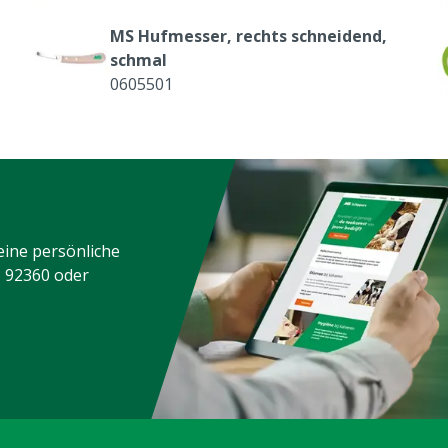
MS Hufmesser, rechts schneidend,
schmal
0605501
Mischspitzen 2-Komp. Klauenkleber
160/165 ml, 25 Stück
0609991
eine persönliche
3 92360
oder