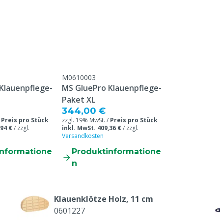
M0610003
Klauenpflege-
MS GluePro Klauenpflege-
Paket XL
344,00 €
/
Preis pro Stück
zzgl. 19% MwSt. /
Preis pro Stück
,94 €
/
zzgl.
inkl. MwSt. 409,36 €
/
zzgl.
Versandkosten
informatione
Produktinformatione
n
Klauenklötze Holz, 11 cm
0601227