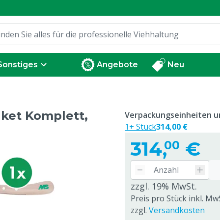
Sonstiges
Angebote
Neu
ket Komplett,
Verpackungseinheiten un
1+ Stück
314,00 €
314,
€
00
zzgl. 19% MwSt.
Preis pro Stück inkl. Mw
zzgl.
Versandkosten