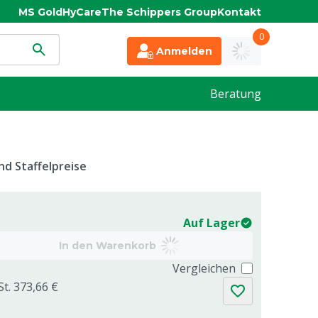
MS Gold
HyCare
The Schippers Group
Kontakt
0
Anmelden
Beratung
d Staffelpreise
Auf Lager
In den Warenkorb
Vergleichen
St. 373,66 €