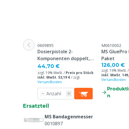
0609895
M0610002
Dosierpistole 2-
MS GluePro 
Komponenten doppelt,
Paket
126,00 €
160/180 ml
44,70 €
zzgl. 19% MwSt. 
zzgl. 19% MwSt. /
Preis pro Stück
inkl. MwSt. 149
inkl. MwSt. 53,19 €
/
zzgl.
Versandkosten
Versandkosten
Produkt
n
Ersatzteil
MS Bandagenmesser
0010897