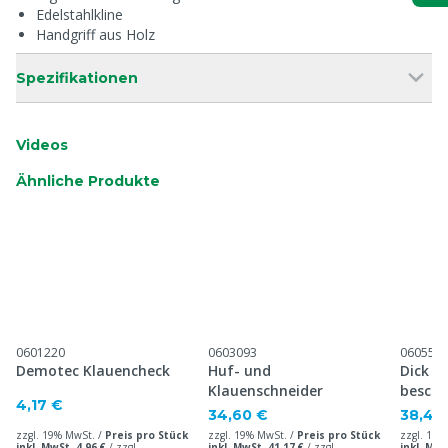
Edelstahlkline
Handgriff aus Holz
Spezifikationen
Videos
Ähnliche Produkte
0601220
0603093
060552
Demotec Klauencheck
Huf- und
Dick D
Klauenschneider
beschi
4,17 €
34,60 €
38,40
zzgl. 19% MwSt. /
Preis pro Stück
zzgl. 19% MwSt. /
Preis pro Stück
zzgl. 19%
inkl. MwSt. 4,96 €
/
zzgl.
inkl. MwSt. 41,17 €
/
zzgl.
inkl. MwS