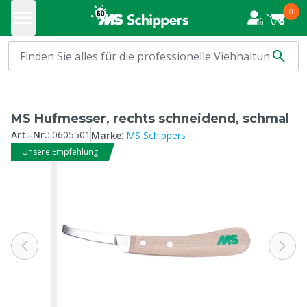
0
MS Hufmesser, rechts schneidend, schmal
:
Art.-Nr.
:
0605501
Marke
MS Schippers
Unsere Empfehlung