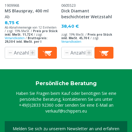
1909968
0605523
MS Blauspray, 400 ml
Dick Diamant
Ab
beschichteter Wetzstahl
8,75 €
38,40 €
Ab Abnahmemenge von 12 Einheiten
/ zzgl. 19% MwSt. /
Preis pro Stück
inkl. MwSt. 11,72 €
/
zzgl.
zzgl. 19% MwSt. /
Preis pro Stück
Versandkosten
/
Bruttopreis:
inkl. MwSt. 45,70 €
/
zzgl.
29,30 € inkl. MwSt. per l
Versandkosten
Persönliche Beratung
Haben Sie Fragen beim Kauf oder benötigen Sie eine
persönliche Beratung, kontaktieren Sie uns unter
+49(0)2833 92360
oder senden Sie eine E-Mail an
verkauf@schippers.eu
Melden Sie sich zu unserem Newsletter an und erfahren
Melden Sie sich für uns