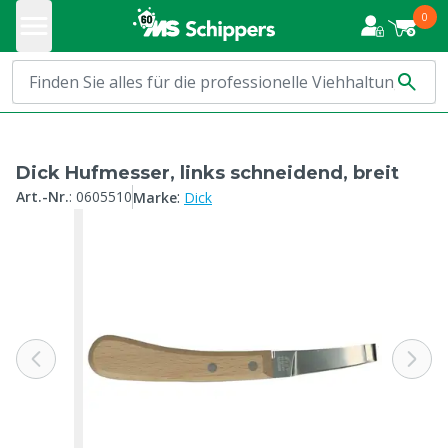
0
Dick Hufmesser, links schneidend, breit
:
Art.-Nr.
:
0605510
Marke
Dick