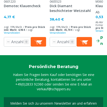
0601220
0605523
M06012
Demotec Klauencheck
Dick Diamant
Klauen
beschichteter Wetzstahl
Ab
4,17 €
0,53 €
38,40 €
Ab Abnah
Einheiten
zzgl. 19% MwSt. /
Preis pro Stück
zzgl. 19% MwSt. /
Preis pro Stück
pro Stück
inkl. MwSt. 4,96 €
/
zzgl.
inkl. MwSt. 45,70 €
/
zzgl.
Versandko
Versandkosten
Versandkosten
Pr
ne
Persönliche Beratung
Haben Sie Fragen beim Kauf oder benötigen Sie eine
persönliche Beratung, kontaktieren Sie uns unter
+49(0)2833 92360
oder senden Sie eine E-Mail an
verkauf@schippers.eu
Melden Sie sich zu unserem Newsletter an und erfahren
Melden Sie sich für uns