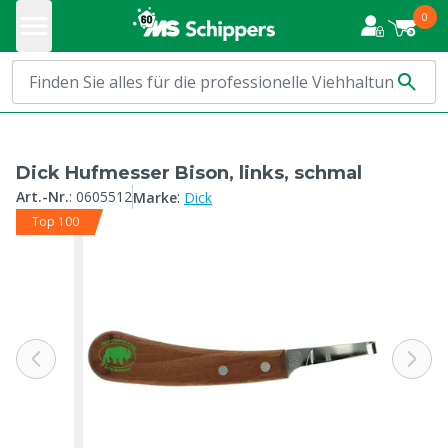
0
Dick Hufmesser Bison, links, schmal
:
Art.-Nr.
:
0605512
Marke
Dick
Top 100