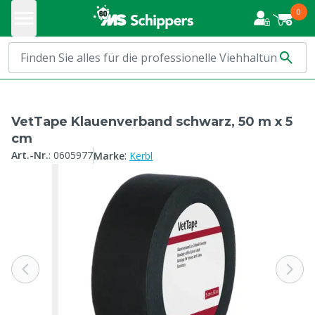
0
VetTape Klauenverband schwarz, 50 m x 5
cm
:
Art.-Nr.
:
0605977
Marke
Kerbl