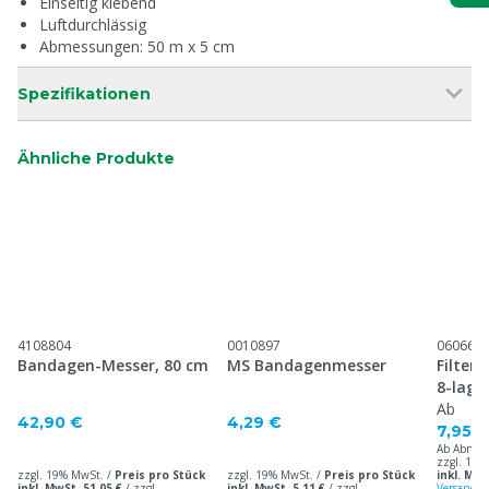
Einseitig klebend
Luftdurchlässig
Abmessungen: 50 m x 5 cm
Spezifikationen
Ähnliche Produkte
4108804
0010897
060664
Bandagen-Messer, 80 cm
MS Bandagenmesser
Filterg
8-lagi
Ab
42,90 €
4,29 €
7,95 €
Ab Abnah
zzgl. 19%
zzgl. 19% MwSt. /
Preis pro Stück
zzgl. 19% MwSt. /
Preis pro Stück
inkl. MwS
inkl. MwSt. 51,05 €
/
zzgl.
inkl. MwSt. 5,11 €
/
zzgl.
Versandko