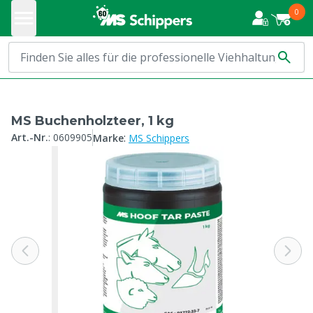
0
MS Buchenholzteer, 1 kg
:
Art.-Nr.
:
0609905
Marke
MS Schippers