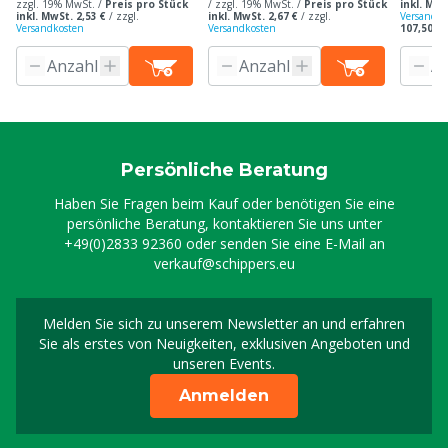
zzgl. 19% MwSt. /
Preis pro Stück
/ zzgl. 19% MwSt. /
Preis pro Stück
inkl. MwS
inkl. MwSt. 2,53 €
/
zzgl.
inkl. MwSt. 2,67 €
/
zzgl.
Versandko
Versandkosten
Versandkosten
107,50 € 
Persönliche Beratung
Haben Sie Fragen beim Kauf oder benötigen Sie eine
persönliche Beratung, kontaktieren Sie uns unter
+49(0)2833 92360
oder senden Sie eine E-Mail an
verkauf@schippers.eu
Melden Sie sich zu unserem Newsletter an und erfahren
Melden Sie sich für uns
Sie als erstes von Neuigkeiten, exklusiven Angeboten und
unseren Events.
Anmelden