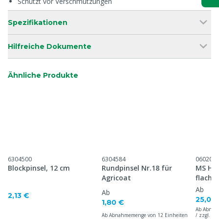
Schützt vor Verschmutzungen
Spezifikationen
Hilfreiche Dokumente
Ähnliche Produkte
6304500
6304584
060201
Blockpinsel, 12 cm
Rundpinsel Nr.18 für
MS Hoo
Agricoat
flacher
Ab
Ab
2,13 €
25,00
1,80 €
Ab Abnah
Ab Abnahmemenge von 12 Einheiten
/ zzgl. 1