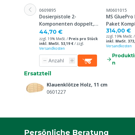
0609895
M0601015
Dosierpistole 2-
MS GluePro 
Komponenten doppelt,
Paket Kompl
314,00 €
160/180 ml
44,70 €
zzgl. 19% MwSt. 
zzgl. 19% MwSt. /
Preis pro Stück
inkl. MwSt. 373
inkl. MwSt. 53,19 €
/
zzgl.
Versandkosten
Versandkosten
Produkt
n
Ersatzteil
Klauenklötze Holz, 11 cm
0601227
Persönliche Beratung