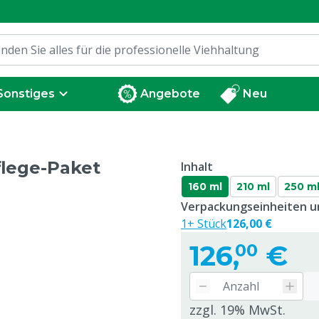
Sonstiges
Angebote
Neu
flege-Paket
Inhalt
160 ml
210 ml
250 m
Verpackungseinheiten un
1+ Stück
126,00 €
126,
€
00
zzgl. 19% MwSt.