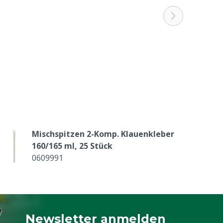
Mischspitzen 2-Komp. Klauenkleber
160/165 ml, 25 Stück
0609991
Newsletter anmelden
Melden Sie sich für unseren Newsletter a