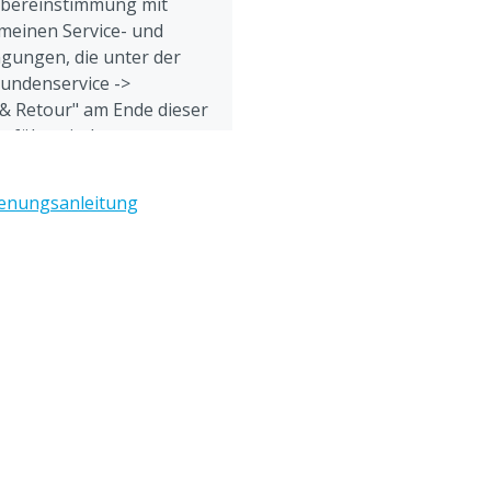
Übereinstimmung mit
meinen Service- und
gungen, die unter der
Kundenservice ->
& Retour" am Ende dieser
eführt sind.
h vor der Verwendung
enungsanleitung
e Gebrauchsanweisung