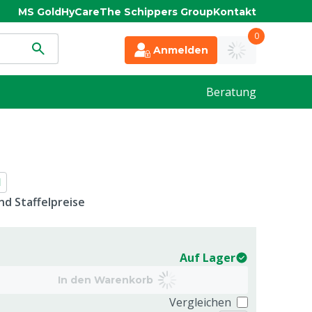
MS Gold
HyCare
The Schippers Group
Kontakt
0
Anmelden
Beratung
l
d Staffelpreise
Auf Lager
In den Warenkorb
Vergleichen