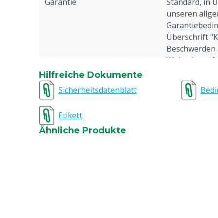
Garantie
Standard, in 
unseren allge
Garantiebedin
Überschrift "
Beschwerden 
Webseite aufg
Hilfreiche Dokumente
Dokumentationshinweis
Lesen Sie sic
Sicherheitsdatenblatt
Bedi
unbedingt di
durch.
Etikett
Tierarten
Rindvieh
Ähnliche Produkte
Inhalt
160 ml