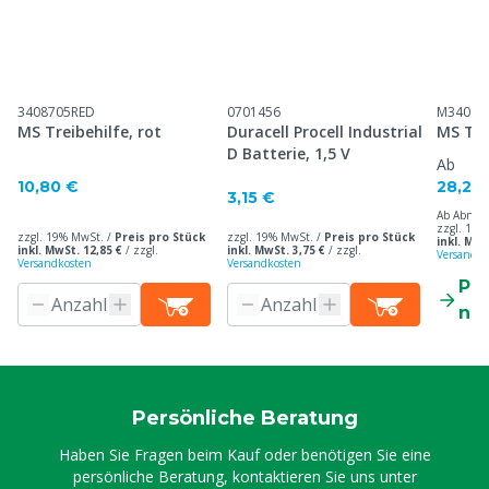
3408705RED
0701456
M34087
MS Treibehilfe, rot
Duracell Procell Industrial
MS Tre
D Batterie, 1,5 V
Ab
10,80 €
28,20
3,15 €
Ab Abnah
zzgl. 19%
zzgl. 19% MwSt. /
Preis pro Stück
zzgl. 19% MwSt. /
Preis pro Stück
inkl. MwS
inkl. MwSt. 12,85 €
/
zzgl.
inkl. MwSt. 3,75 €
/
zzgl.
Versandko
Versandkosten
Versandkosten
Pr
ne
Persönliche Beratung
Haben Sie Fragen beim Kauf oder benötigen Sie eine
persönliche Beratung, kontaktieren Sie uns unter