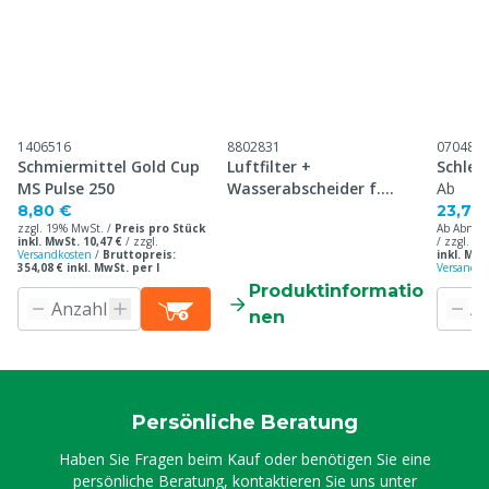
1406516
8802831
070485
Schmiermittel Gold Cup
Luftfilter +
Schlei
MS Pulse 250
Wasserabscheider f.
Ab
1406568
8,80 €
23,70
zzgl. 19% MwSt. /
Preis pro Stück
Ab Abnah
inkl. MwSt. 10,47 €
/
zzgl.
/ zzgl. 1
Versandkosten
/
Bruttopreis:
inkl. MwS
354,08 € inkl. MwSt. per l
Versandko
Produktinformatio
nen
Persönliche Beratung
Haben Sie Fragen beim Kauf oder benötigen Sie eine
persönliche Beratung, kontaktieren Sie uns unter