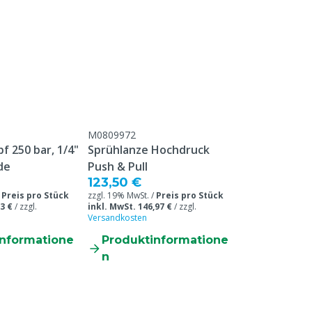
Anschluss Kupplung 1
Tierarten
Anschluss Kupplung 2
Typ der Kupplung
M0809972
pf 250 bar, 1/4"
Sprühlanze Hochdruck
de
Push & Pull
123,50 €
/
Preis pro Stück
zzgl. 19% MwSt. /
Preis pro Stück
3 €
/
zzgl.
inkl. MwSt. 146,97 €
/
zzgl.
Versandkosten
informatione
Produktinformatione
n