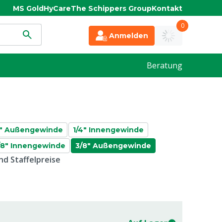
MS Gold
HyCare
The Schippers Group
Kontakt
0
Anmelden
Beratung
2" Außengewinde
1/4" Innengewinde
/8" Innengewinde
3/8" Außengewinde
d Staffelpreise