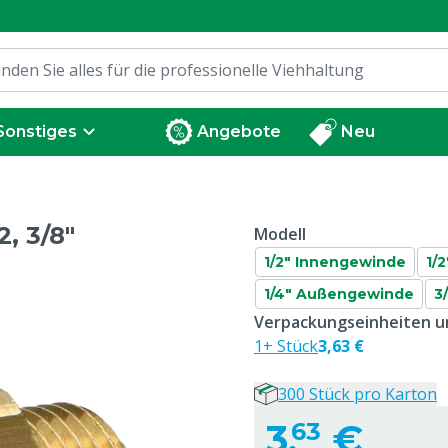
Sonstiges
Angebote
Neu
, 3/8"
Modell
1/2" Innengewinde
1/
1/4" Außengewinde
3
Verpackungseinheiten un
1+ Stück
3,63 €
300 Stück pro Karton
3,
€
63