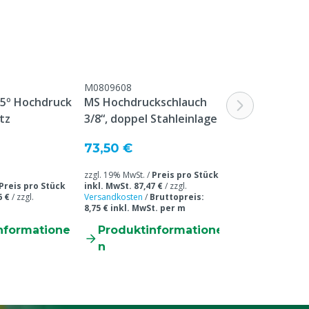
M0809608
M0809640
15º Hochdruck
MS Hochdruckschlauch
Easyfarm-
tz
3/8“, doppel Stahleinlage
Hochdrucksch
Grün
73,50 €
81,00 €
zzgl. 19% MwSt. /
Preis pro Stück
zzgl. 19% MwSt. /
Preis pro Stück
inkl. MwSt. 87,47 €
/
zzgl.
inkl. MwSt. 96,39
6 €
/
zzgl.
Versandkosten
/
Bruttopreis:
Versandkosten
/
B
8,75 € inkl. MwSt. per m
9,64 € inkl. MwS
nformatione
Produktinformatione
Produkti
n
n