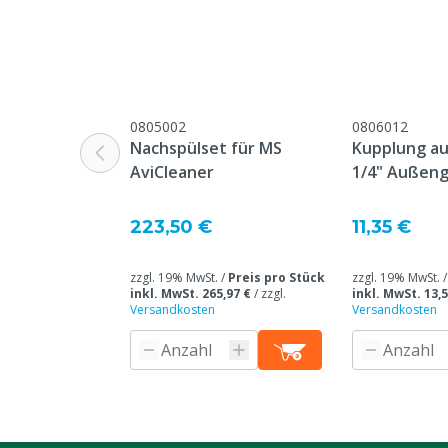
Überschrift "
Beschwerden 
Webseite aufg
Maximale Wasserabgabe
45 L/min
0805002
0806012
Tierarten
Rindvieh, Schw
Nachspülset für MS
Kupplung aus
Ziegen, Ander
AviCleaner
1/4" Außen
Anschluss Ausgang
KEW Weiblich
223,50 €
11,35 €
Typ Nummer
ST-2600, KEW 
zzgl. 19% MwSt. /
Preis pro Stück
zzgl. 19% MwSt. 
inkl. MwSt. 265,97 €
/
zzgl.
inkl. MwSt. 13,5
Versandkosten
Versandkosten