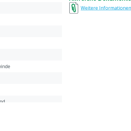
Weitere Informatione
winde
end
Übereinstimmung mit
meinen Service- und
gungen, die unter der