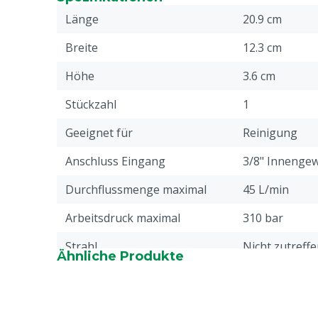
Länge
20.9 cm
Breite
12.3 cm
Höhe
3.6 cm
Stückzahl
1
Geeignet für
Reinigung
Anschluss Eingang
3/8" Innenge
Durchflussmenge maximal
45 L/min
Arbeitsdruck maximal
310 bar
Strahl
Nicht zutreff
Ähnliche Produkte
Garantie
Standard, in 
unseren allge
Garantiebedin