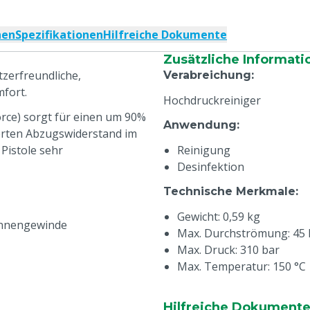
nen
Spezifikationen
Hilfreiche Dokumente
Zusätzliche Informati
tzerfreundliche,
Verabreichung
:
fort.
Hochdruckreiniger
rce) sorgt für einen um 90%
Anwendung
:
erten Abzugswiderstand im
Pistole sehr
Reinigung
Desinfektion
Technische Merkmale
:
Gewicht: 0,59 kg
 Innengewinde
Max. Durchströmung: 45 
Max. Druck: 310 bar
Max. Temperatur: 150 °C
Hilfreiche Dokument