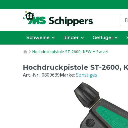
Schweine
Rinder
Geflügel
Hochdruckpistole ST-2600, KEW + Swivel
Hochdruckpistole ST-2600, 
Art.-Nr.
:
0809639
Marke
:
Sonstiges