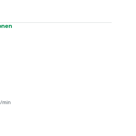
onen
l/min
e