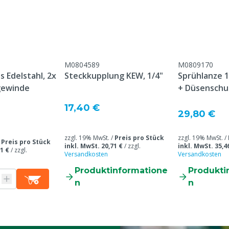
Kundenservice ->
& Retour" am Ende dieser
eführt sind.
M0804589
M0809170
eine, Geflügel, Schafe,
 Edelstahl, 2x
Steckkupplung KEW, 1/4"
Sprühlanze 
e
gewinde
+ Düsenschu
17,40 €
29,80 €
+ Swivel
zzgl. 19% MwSt. /
Preis pro Stück
zzgl. 19% MwSt. /
/
Preis pro Stück
inkl. MwSt. 20,71 €
/
zzgl.
inkl. MwSt. 35,4
1 €
/
zzgl.
Versandkosten
Versandkosten
Produktinformatione
Produkti
n
n