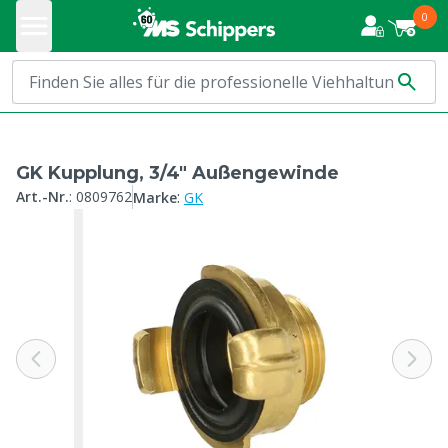
0
GK Kupplung, 3/4" Außengewinde
:
Art.-Nr.
:
0809762
Marke
GK