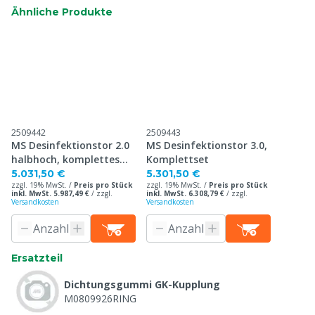
Ähnliche Produkte
2509442
2509443
MS Desinfektionstor 2.0
MS Desinfektionstor 3.0,
halbhoch, komplettes
Komplettset
Set
5.031,50 €
5.301,50 €
zzgl. 19% MwSt. /
Preis pro Stück
zzgl. 19% MwSt. /
Preis pro Stück
inkl. MwSt. 5.987,49 €
/
zzgl.
inkl. MwSt. 6.308,79 €
/
zzgl.
Versandkosten
Versandkosten
Ersatzteil
Dichtungsgummi GK-Kupplung
M0809926RING