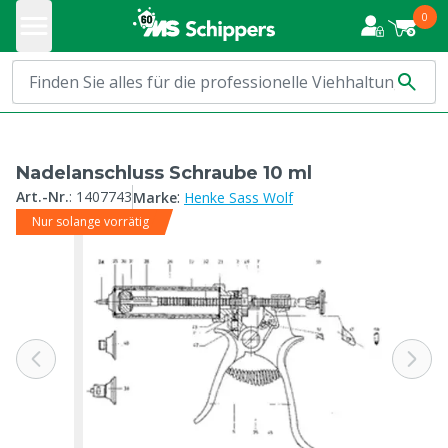
0
Nadelanschluss Schraube 10 ml
:
Art.-Nr.
:
1407743
Marke
Henke Sass Wolf
Nur solange vorrätig